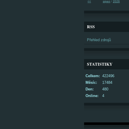
<<
srpen
/
2026
RSS
Přehled zdrojů
STATISTIKY
Celkem:
422496
Měsíc:
17484
Den:
480
Online:
4