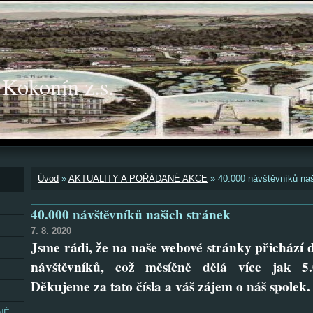
okonín z.s.
Úvod
»
AKTUALITY A POŘÁDANÉ AKCE
»
40.000 návštěvníků naš
40.000 návštěvníků našich stránek
7. 8. 2020
Jsme rádi, že na naše webové stránky přichází 
návštěvníků, což měsíčně dělá více jak 5.
Děkujeme za tato čísla a váš zájem o náš spolek.
NÉ