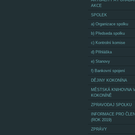
AKCE
SPOLEK
a) Organizace spolku
b) Předseda spolku
c) Kontrolní komise
d) Přihláška
e) Stanovy
f) Bankovní spojení
DĚJINY KOKONÍNA
MĚSTSKÁ KNIHOVNA 
KOKONÍNĚ
ZPRAVODAJ SPOLKU
INFORMACE PRO ČLE
(ROK 2019)
ZPRÁVY