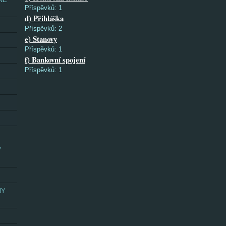
Příspěvků:
1
d) Přihláška
Příspěvků:
2
e) Stanovy
Příspěvků:
1
f) Bankovní spojení
Příspěvků:
1
V
NY