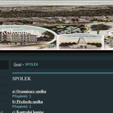
okonín z.s.
Úvod
»
SPOLEK
SPOLEK
a) Organizace spolku
Příspěvků:
1
b) Předseda spolku
Příspěvků:
1
c) Kontrolní komise
NÉ