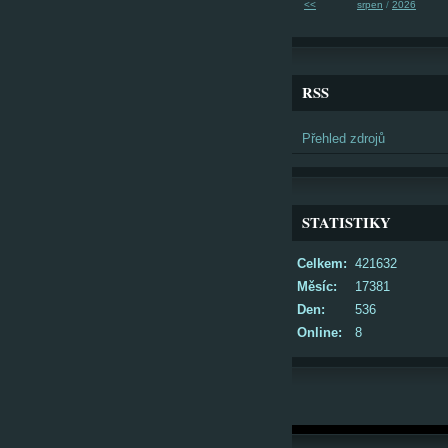
<<
srpen
/
2026
RSS
Přehled zdrojů
STATISTIKY
Celkem:
421632
Měsíc:
17381
Den:
536
Online:
8