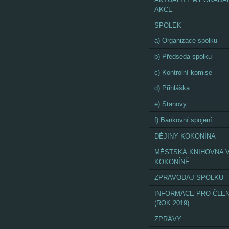
AKCE
SPOLEK
a) Organizace spolku
b) Předseda spolku
c) Kontrolní komise
d) Přihláška
e) Stanovy
f) Bankovní spojení
DĚJINY KOKONÍNA
MĚSTSKÁ KNIHOVNA 
KOKONÍNĚ
ZPRAVODAJ SPOLKU
INFORMACE PRO ČLE
(ROK 2019)
ZPRÁVY