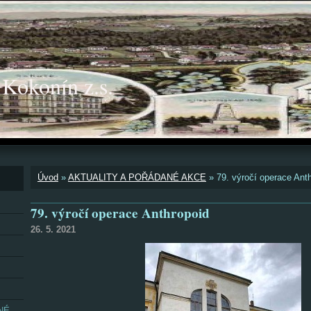
okonín z.s.
Úvod
»
AKTUALITY A POŘÁDANÉ AKCE
»
79. výročí operace Ant
79. výročí operace Anthropoid
26. 5. 2021
NÉ