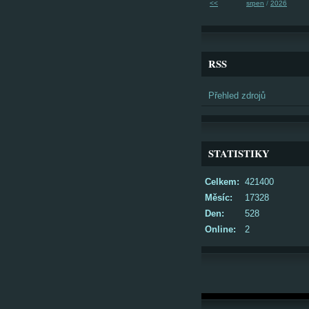
<<
srpen
/
2026
RSS
Přehled zdrojů
STATISTIKY
Celkem:
421400
Měsíc:
17328
Den:
528
Online:
2