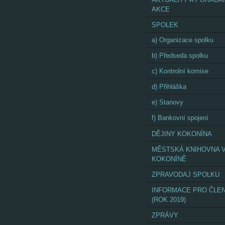
AKCE
SPOLEK
a) Organizace spolku
b) Předseda spolku
c) Kontrolní komise
d) Přihláška
e) Stanovy
f) Bankovní spojení
DĚJINY KOKONÍNA
MĚSTSKÁ KNIHOVNA 
KOKONÍNĚ
ZPRAVODAJ SPOLKU
INFORMACE PRO ČLE
(ROK 2019)
ZPRÁVY