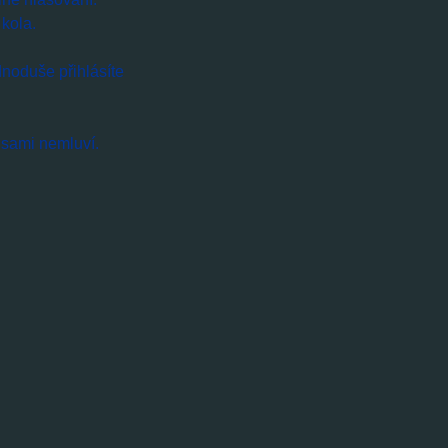
kola.
dnoduše přihlásíte
 sami nemluví.