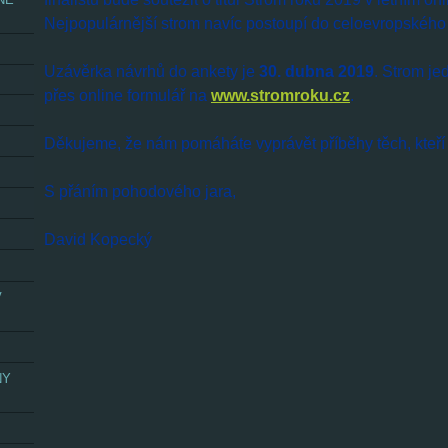
Nejpopulárnější strom navíc postoupí do celoevropského 
Uzávěrka návrhů do ankety je
30. dubna 2019
. Strom je
přes online formulář na
www.stromroku.cz
.
Děkujeme, že nám pomáháte vyprávět příběhy těch, kteří
S přáním pohodového jara,
David Kopecký
V
NY