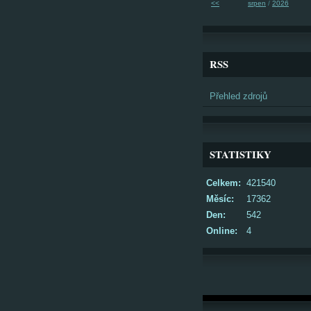
<<
srpen
/
2026
RSS
Přehled zdrojů
STATISTIKY
Celkem:
421540
Měsíc:
17362
Den:
542
Online:
4