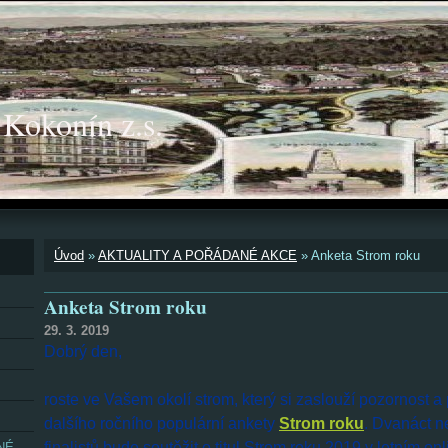
okonín z.s.
Úvod
»
AKTUALITY A POŘÁDANÉ AKCE
»
Anketa Strom roku
Anketa Strom roku
29. 3. 2019
Dobrý den,
roste ve Vašem okolí strom, který si zaslouží pozornost a 
dalšího ročního populární ankety
Strom roku
. Dvanáct n
finalistů bude soutěžit o titul Strom roku 2019 v letním on
NÉ