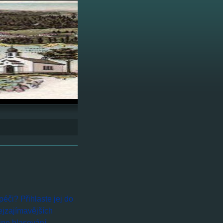
péči? Přihlaste jej do
ejzajímavějších
line hlasování.