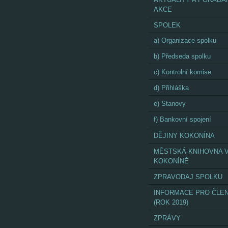
AKCE
SPOLEK
a) Organizace spolku
b) Předseda spolku
c) Kontrolní komise
d) Přihláška
e) Stanovy
f) Bankovní spojení
DĚJINY KOKONÍNA
MĚSTSKÁ KNIHOVNA 
KOKONÍNĚ
ZPRAVODAJ SPOLKU
INFORMACE PRO ČLE
(ROK 2019)
ZPRÁVY