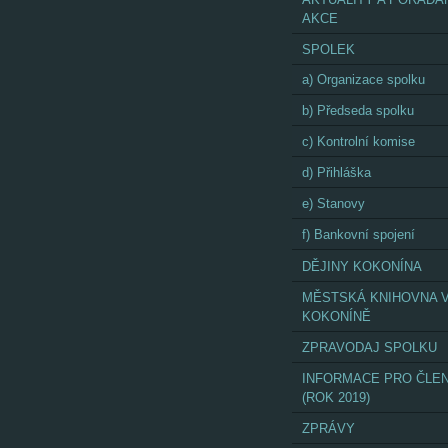
AKCE
SPOLEK
a) Organizace spolku
b) Předseda spolku
c) Kontrolní komise
d) Přihláška
e) Stanovy
f) Bankovní spojení
DĚJINY KOKONÍNA
MĚSTSKÁ KNIHOVNA 
KOKONÍNĚ
ZPRAVODAJ SPOLKU
INFORMACE PRO ČLE
(ROK 2019)
ZPRÁVY