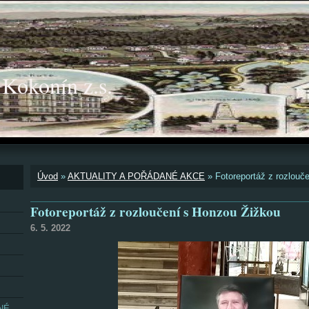
okonín z.s.
Úvod
»
AKTUALITY A POŘÁDANÉ AKCE
»
Fotoreportáž z rozlouč
Fotoreportáž z rozloučení s Honzou Žižkou
6. 5. 2022
NÉ