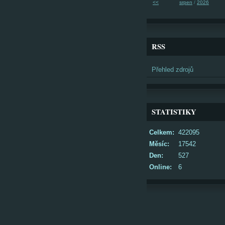
<<
srpen
/
2026
RSS
Přehled zdrojů
STATISTIKY
Celkem:
422095
Měsíc:
17542
Den:
527
Online:
6