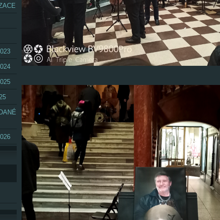
ZACE
023
024
025
25
ÁDANÉ
026