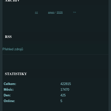
ARCHIV
<<
srpen
/
2026
>>
RSS
Přehled zdrojů
STATISTIKY
Celkem:
422815
Měsíc:
17470
Den:
425
Online:
5