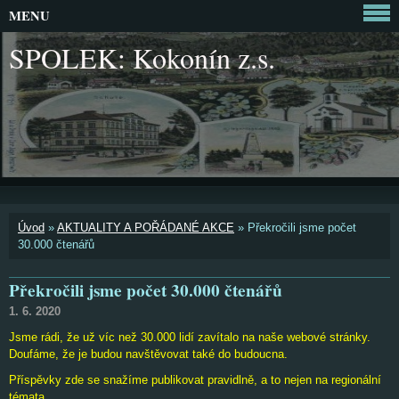
MENU
SPOLEK: Kokonín z.s.
Úvod
»
AKTUALITY A POŘÁDANÉ AKCE
»
Překročili jsme počet
30.000 čtenářů
Překročili jsme počet 30.000 čtenářů
1. 6. 2020
Jsme rádi, že už víc než 30.000 lidí zavítalo na naše webové stránky.
Doufáme, že je budou navštěvovat také do budoucna.
Příspěvky zde se snažíme publikovat pravidlně, a to nejen na regionální
témata.