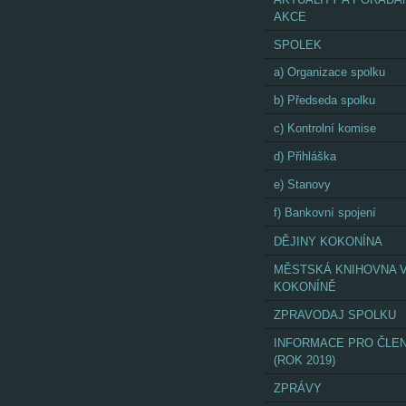
AKCE
SPOLEK
a) Organizace spolku
b) Předseda spolku
c) Kontrolní komise
d) Přihláška
e) Stanovy
f) Bankovní spojení
DĚJINY KOKONÍNA
MĚSTSKÁ KNIHOVNA 
KOKONÍNĚ
ZPRAVODAJ SPOLKU
INFORMACE PRO ČLE
(ROK 2019)
ZPRÁVY