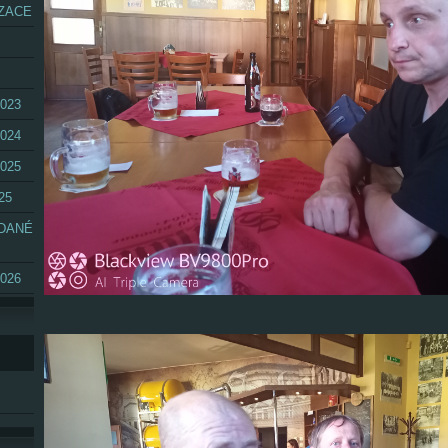
ZACE
023
024
025
25
ÁDANÉ
026