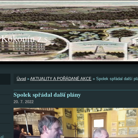
okonín z.s.
Úvod
»
AKTUALITY A POŘÁDANÉ AKCE
»
Spolek spřádal další pl
Spolek spřádal další plány
20. 7. 2022
NÉ