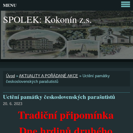
MENU
SPOLEK: Kokonín z.s.
Úvod
»
AKTUALITY A POŘÁDANÉ AKCE
»
Uctění památky
československých parašutistů
Uctění památky československých parašutistů
20. 6. 2023
Tradiční připomínka
Dne hrdinů druhého