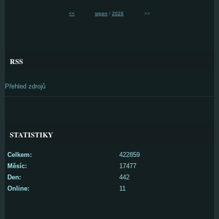
<<
srpen
/
2026
>>
RSS
Přehled zdrojů
STATISTIKY
Celkem:
422859
Měsíc:
17477
Den:
442
Online:
11