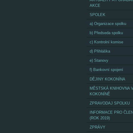
AKCE
SPOLEK
a) Organizace spolku
b) Předseda spolku
c) Kontrolní komise
d) Přihláška
e) Stanovy
f) Bankovní spojení
DĚJINY KOKONÍNA
MĚSTSKÁ KNIHOVNA 
KOKONÍNĚ
ZPRAVODAJ SPOLKU
INFORMACE PRO ČLE
(ROK 2019)
ZPRÁVY