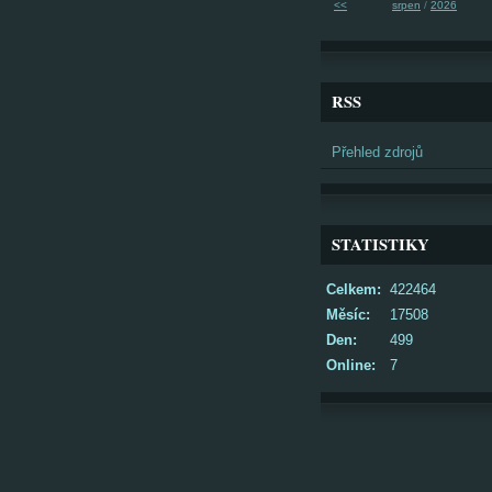
<<
srpen
/
2026
RSS
Přehled zdrojů
STATISTIKY
Celkem:
422464
Měsíc:
17508
Den:
499
Online:
7