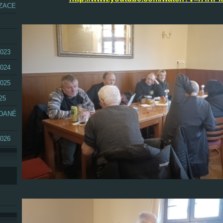
ZACE
023
024
025
25
ÁDANÉ
026