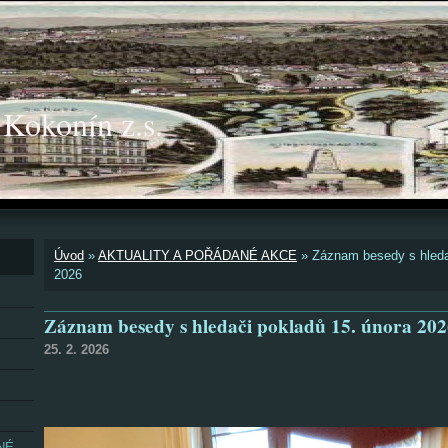
okonín z.s.
Úvod
»
AKTUALITY A POŘÁDANÉ AKCE
»
Záznam besedy s hleda
2026
Záznam besedy s hledači pokladů 15. února 20
25. 2. 2026
NÉ