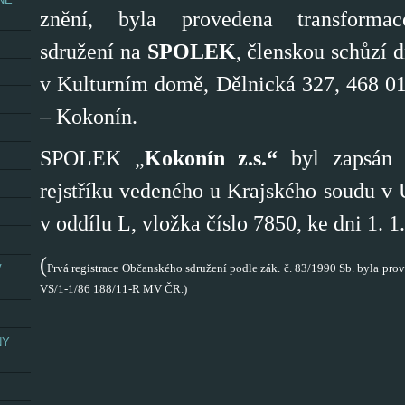
znění, byla provedena transforma
sdružení na
SPOLEK
, členskou schůzí 
v Kulturním domě, D
ělnická 327, 468 01
– Kokonín.
SPOLEK „
Kokonín z.s.“
byl zapsán
rejstříku vedeného u Krajského s
oudu v 
v oddílu L, vložka číslo 7850, ke dni 1. 1
(
V
Prvá registrace Občanského sdružení podle zák. č. 83/1990 Sb. byla prov
V
S/1-1/86 188/11-R MV ČR.)
NY