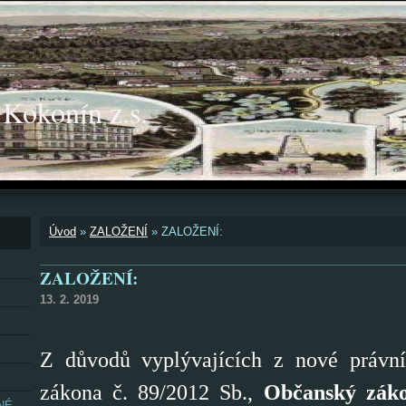
okonín z.s.
Úvod
»
ZALOŽENÍ
»
ZALOŽENÍ:
ZALOŽENÍ:
13. 2. 2019
Z důvodů vyplývajících z nové právní
zákona č. 89/2012
Sb.,
Občanský zák
NÉ