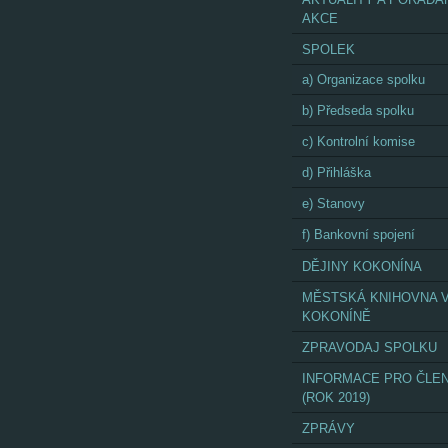
AKCE
SPOLEK
a) Organizace spolku
b) Předseda spolku
c) Kontrolní komise
d) Přihláška
e) Stanovy
f) Bankovní spojení
DĚJINY KOKONÍNA
MĚSTSKÁ KNIHOVNA 
KOKONÍNĚ
ZPRAVODAJ SPOLKU
INFORMACE PRO ČLE
(ROK 2019)
ZPRÁVY