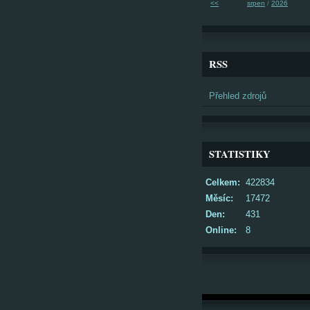
<<
srpen
/
2026
RSS
Přehled zdrojů
STATISTIKY
Celkem:
422834
Měsíc:
17472
Den:
431
Online:
8