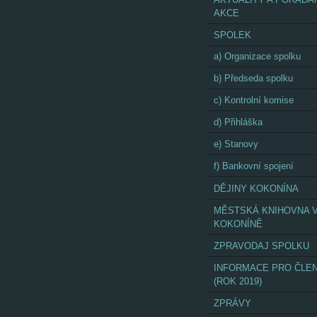
AKCE
SPOLEK
a) Organizace spolku
b) Předseda spolku
c) Kontrolní komise
d) Přihláška
e) Stanovy
f) Bankovní spojení
DĚJINY KOKONÍNA
MĚSTSKÁ KNIHOVNA 
KOKONÍNĚ
ZPRAVODAJ SPOLKU
INFORMACE PRO ČLE
(ROK 2019)
ZPRÁVY