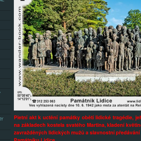
V
Pietní akt k uctění památky obětí lidické tragédie, j
NY
na základech kostela svatého Martina, kladení květi
zavražděných lidických mužů a slavnostní předáván
Památníku Lidice.