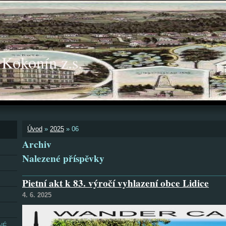
okonín z.s.
Úvod
»
2025
»
06
Archiv
Nalezené příspěvky
Pietní akt k 83. výročí vyhlazení obce Lidice
4. 6. 2025
NÉ