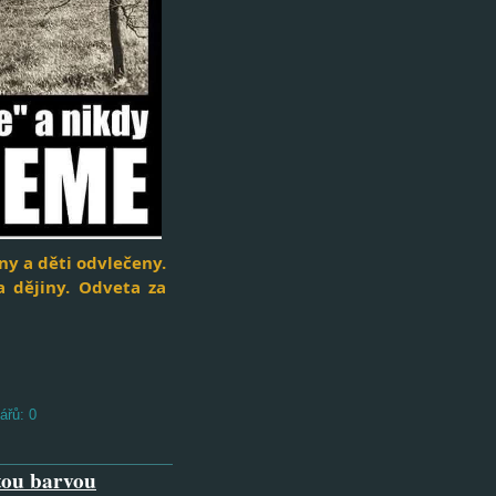
ny a děti odvlečeny.
a dějiny. Odveta za
ářů:
0
tou barvou