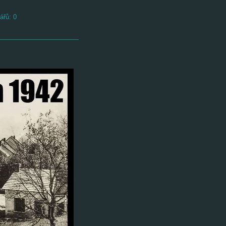
ářů:
0