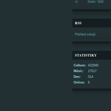
<<
červen
/
2025
RSS
Přehled zdrojů
STATISTIKY
Celkem:
422040
Měsíc:
17517
Den:
514
Online:
6