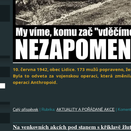
10. června 1942, obec Lidice. 173 mužů popraveno, že
Byla to odveta za vojenskou operaci, která změnil
operaci Anthropoid.
Celý příspěvek
|
Rubrika:
AKTUALITY A POŘÁDANÉ AKCE
|
Koment
Na venkovních akcích pod stanem s křiklavě žlu