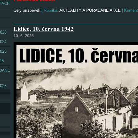
ZACE
Celý příspěvek
|
Rubrika:
AKTUALITY A POŘÁDANÉ AKCE
|
Koment
Lidice, 10. června 1942
023
10. 6. 2025
024
025
25
ÁDANÉ
026