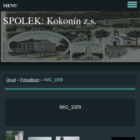
MENU
SPOLEK: Kokonín z.s.
Úvod
»
Fotoalbum
»
IMG_1009
IMG_1009