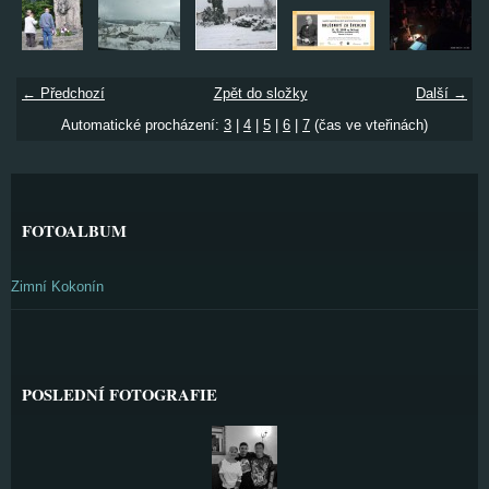
← Předchozí
Zpět do složky
Další →
Automatické procházení:
3
|
4
|
5
|
6
|
7
(čas ve vteřinách)
FOTOALBUM
Zimní Kokonín
POSLEDNÍ FOTOGRAFIE