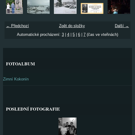
← Předchozí
Zpět do složky
Další →
Automatické procházení:
3
|
4
|
5
|
6
|
7
(čas ve vteřinách)
FOTOALBUM
Zimní Kokonín
POSLEDNÍ FOTOGRAFIE