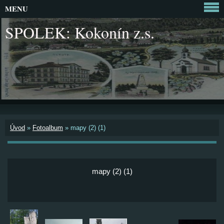
MENU
SPOLEK: Kokonín z.s.
Úvod
»
Fotoalbum
»
mapy (2) (1)
mapy (2) (1)