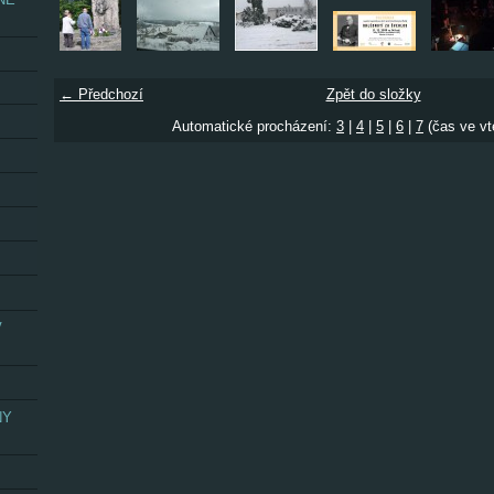
← Předchozí
Zpět do složky
Automatické procházení:
3
|
4
|
5
|
6
|
7
(čas ve vt
V
NY