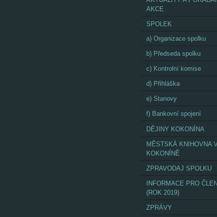
AKCE
SPOLEK
a) Organizace spolku
b) Předseda spolku
c) Kontrolní komise
d) Přihláška
e) Stanovy
f) Bankovní spojení
DĚJINY KOKONÍNA
MĚSTSKÁ KNIHOVNA 
KOKONÍNĚ
ZPRAVODAJ SPOLKU
INFORMACE PRO ČLE
(ROK 2019)
ZPRÁVY