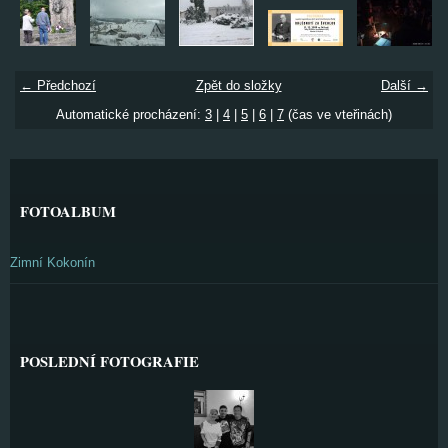
← Předchozí
Zpět do složky
Další →
Automatické procházení:
3
|
4
|
5
|
6
|
7
(čas ve vteřinách)
FOTOALBUM
Zimní Kokonín
POSLEDNÍ FOTOGRAFIE