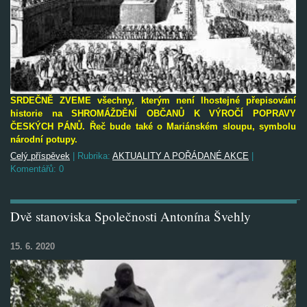
SRDEČNĚ ZVEME všechny, kterým není lhostejné přepisování
historie na
SHROMÁŽDĚNÍ OBČANŮ K VÝROČÍ POPRAVY
ČESKÝCH PÁNŮ. Řeč bude také o Mariánském sloupu, symbolu
národní potupy.
Celý příspěvek
|
Rubrika:
AKTUALITY A POŘÁDANÉ AKCE
|
Komentářů:
0
Dvě stanoviska Společnosti Antonína Švehly
15. 6. 2020