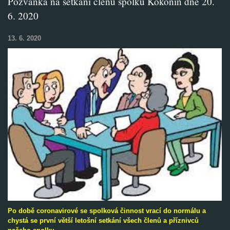
Pozvánka na setkání členů spolku Kokonín dne 20.
6. 2020
13. 6. 2020
Po době coronavirové se spolková činnost vrací do normálu a
chystá se první větší letošní setkání všech členů a příznivců