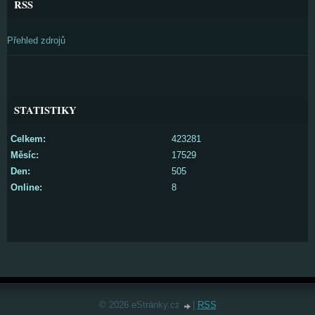
RSS
Přehled zdrojů
STATISTIKY
Celkem:
423281
Měsíc:
17529
Den:
505
Online:
8
© 2026 eStránky.cz
|
RSS