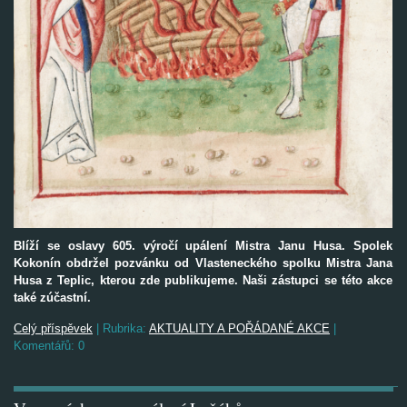
Blíží se oslavy 605. výročí upálení Mistra Janu Husa. Spolek
Kokonín obdržel pozvánku od Vlasteneckého spolku Mistra Jana
Husa z Teplic, kterou zde publikujeme. Naši zástupci se této akce
také zúčastní.
Celý příspěvek
|
Rubrika:
AKTUALITY A POŘÁDANÉ AKCE
|
Komentářů:
0