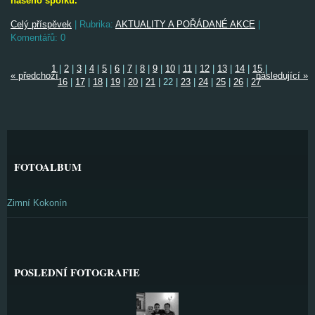
našeho spolku.
Celý příspěvek
|
Rubrika:
AKTUALITY A POŘÁDANÉ AKCE
|
Komentářů:
0
1
|
2
|
3
|
4
|
5
|
6
|
7
|
8
|
9
|
10
|
11
|
12
|
13
|
14
|
15
|
« předchozí
následující »
16
|
17
|
18
|
19
|
20
|
21
|
22
|
23
|
24
|
25
|
26
|
27
FOTOALBUM
Zimní Kokonín
POSLEDNÍ FOTOGRAFIE