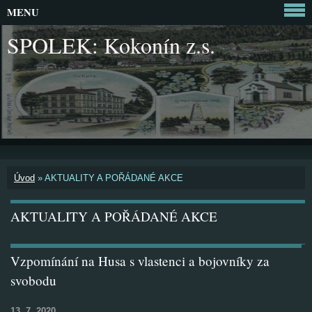
MENU
SPOLEK: Kokonín z.s.
Úvod
»
AKTUALITY A POŘÁDANÉ AKCE
AKTUALITY A POŘÁDANÉ AKCE
Vzpomínání na Husa s vlastenci a bojovníky za
svobodu
13. 7. 2020