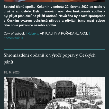
Setkání členů spolku Kokonín v sobotu 20. června 2020 se neslo v
družné atmosféře. Byli jmenováni noví dva funkcionáři spolku a
byl přijat plán akcí na příští období. Navázána byla také spolupráce
s Českým svazem ochránců přírody a přivítali jsme mezi sebou
také nové příznivce našeho spolku.
Celý příspěvek
|
Rubrika:
AKTUALITY A POŘÁDANÉ AKCE
|
Komentářů:
0
Shromáždění občanů k výročí popravy Českých
pánů
18. 6. 2020