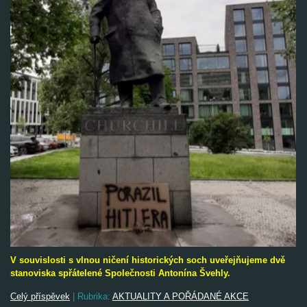
V souvislosti s vlnou ničení historických soch uveřejňujeme dvě
stanoviska spřátelené Společnosti Antonína Švehly.
Celý příspěvek
|
Rubrika:
AKTUALITY A POŘÁDANÉ AKCE